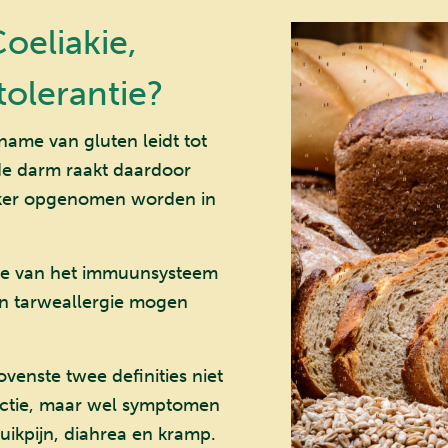
Coeliakie,
tolerantie?
ame van gluten leidt tot
 de darm raakt daardoor
jker opgenomen worden in
tie van het immuunsysteem
en tarweallergie mogen
enste twee definities niet
actie, maar wel symptomen
uikpijn, diahrea en kramp.