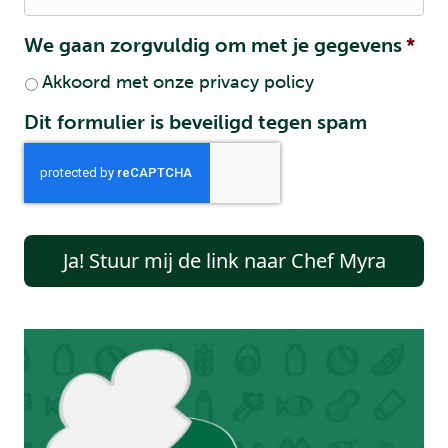
e
-
We gaan zorgvuldig om met je gegevens
*
m
Akkoord met onze privacy policy
a
i
Dit formulier is beveiligd tegen spam
l
a
d
r
e
s
*